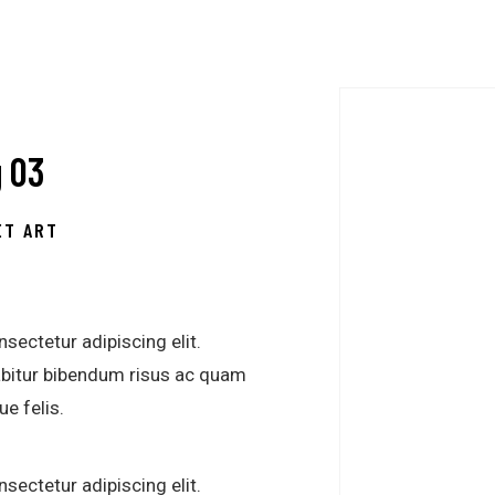
g 03
ET ART
sectetur adipiscing elit.
abitur bibendum risus ac quam
ue felis.
sectetur adipiscing elit.