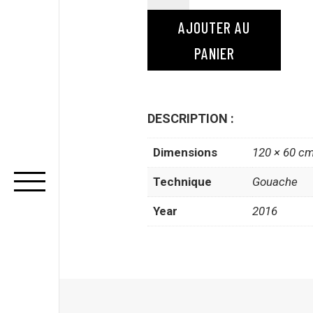
de
Street
AJOUTER AU
Art
PANIER
Painting
03
DESCRIPTION :
Dimensions
120 × 60 c
Technique
Gouache
Year
2016