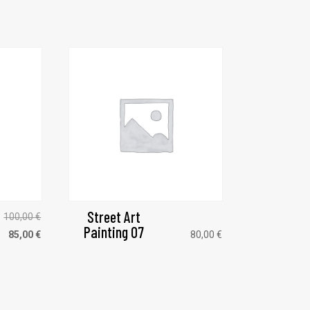
Street Art
Le
100,00
€
Painting 07
prix
Le
85,00
€
80,00
€
initial
prix
était :
actuel
100,00 €.
est :
85,00 €.