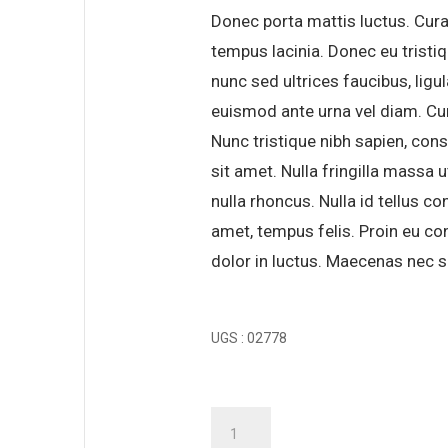
Donec porta mattis luctus. Cur
tempus lacinia. Donec eu tristiq
nunc sed ultrices faucibus, ligul
euismod ante urna vel diam. Cura
Nunc tristique nibh sapien, co
sit amet. Nulla fringilla massa u
nulla rhoncus. Nulla id tellus c
amet, tempus felis. Proin eu con
dolor in luctus. Maecenas nec sol
UGS :
02778
quantité