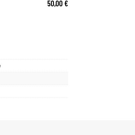
50,00
€
m